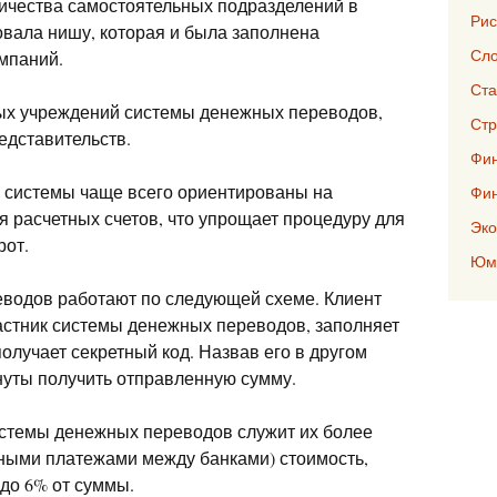
личества самостоятельных подразделений в
Рис
овала нишу, которая и была заполнена
Сло
мпаний.
Ста
ных учреждений системы денежных переводов,
Стр
едставительств.
Фин
 системы чаще всего ориентированы на
Фи
 расчетных счетов, что упрощает процедуру для
Эко
рот.
Юмо
еводов работают по следующей схеме. Клиент
астник системы денежных переводов, заполняет
 получает секретный код. Назвав его в другом
нуты получить отправленную сумму.
системы денежных переводов служит их более
ными платежами между банками) стоимость,
 до 6% от суммы.