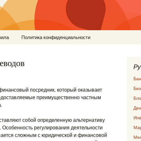
вила
Политика конфиденциальности
еводов
Ру
Бан
Биз
инансовый посредник, который оказывает
редоставляемые преимущественно частным
Бло
.
Ден
Инв
тавляют собой определенную альтернативу
. Особенность регулирования деятельности
Мар
вается сложным с юридической и финансовой
Ме