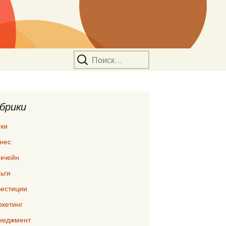
Найти:
брики
ки
нес
кчейн
ьги
естиции
кетинг
неджмент