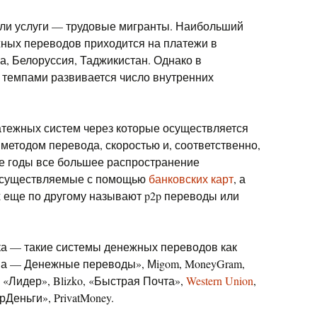
ели услуги — трудовые мигранты. Наибольший
жных переводов приходится на платежи в
а, Белоруссия, Таджикистан. Однако в
темпами развивается число внутренних
тежных систем через которые осуществляется
методом перевода, скоростью и, соответственно,
ие годы все большее распространение
осуществляемые с помощью
банковских карт
, а
х еще по другому называют p2p переводы или
ка — такие системы денежных переводов как
она — Денежные переводы», Мigom, MoneyGram,
t, «Лидер», Blizko, «Быстрая Почта»,
Western Union
,
берДеньги», PrivatMoney.