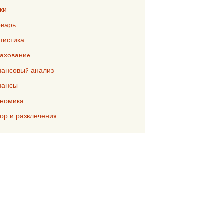
ки
варь
тистика
ахование
ансовый анализ
нансы
номика
р и развлечения