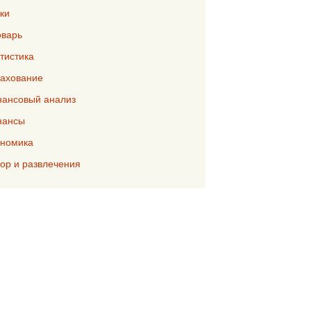
ки
варь
тистика
ахование
ансовый анализ
нансы
номика
р и развлечения