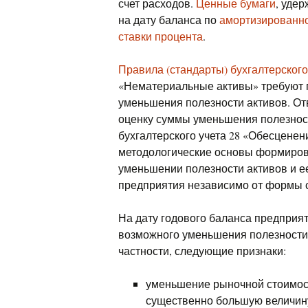
счет расходов.
Ценные бумаги
, уде
на дату баланса по
амортизированно
ставки процента
.
Правила (стандарты) бухгалтерского
«Нематериальные активы» требуют 
уменьшения полезности активов. От
оценку суммы уменьшения полезност
бухгалтерского учета 28 «Обесценен
методологические основы формиро
уменьшении полезности активов и е
предприятия независимо от формы 
На дату годового баланса предприя
возможного уменьшения полезности а
частности, следующие признаки:
уменьшение рыночной стоимост
существенно большую величину