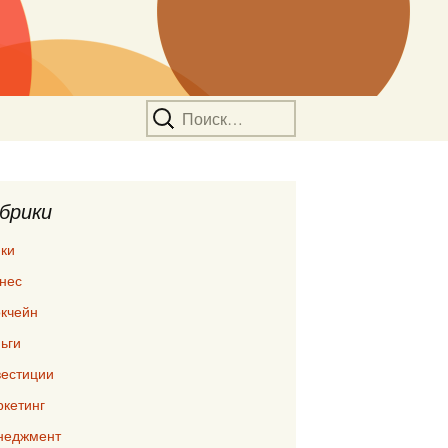
Найти:
брики
ки
нес
кчейн
ьги
естиции
кетинг
неджмент