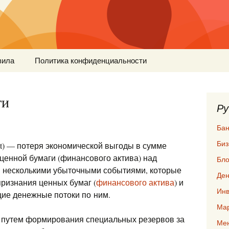
вила
Политика конфиденциальности
ти
Ру
Бан
Биз
nt) — потеря экономической выгоды в сумме
ценной бумаги (финансового актива) над
Бло
 несколькими убыточными событиями, которые
Ден
ризнания ценных бумаг (
финансового актива
) и
Инв
ие денежные потоки по ним.
Мар
 путем формирования специальных резервов за
Ме