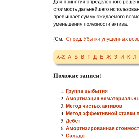
Для принятия определенного решени
стоимость дальнейшего использован
превышает сумму ожидаемого возмещ
уменьшения полезности актива.
(См.
Спред
,
Убытки упущенных воз
A-Z
А
Б
В
Г
Д
Е
Ж
З
И
К
Л
Похожие записи:
Группа выбытия
Амортизация нематериальны
Метод чистых активов
Метод эффективной ставки 
Дебет
Амортизированная стоимос
Сальдо