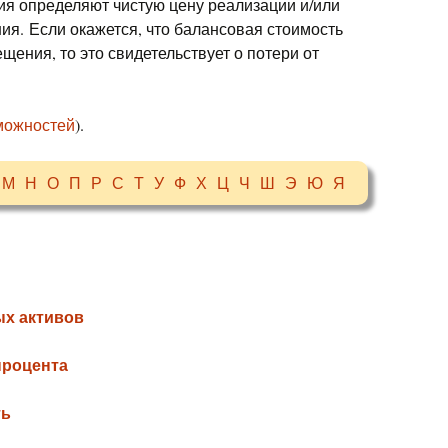
я определяют чистую цену реализации и/или
ия. Если окажется, что балансовая стоимость
ения, то это свидетельствует о потери от
можностей
).
М
Н
О
П
Р
С
Т
У
Ф
Х
Ц
Ч
Ш
Э
Ю
Я
х активов
процента
ть