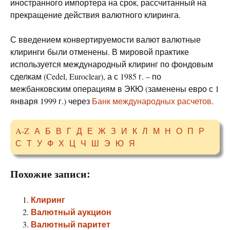
иностранного импортера на срок, рассчитанный на
прекращение действия валютного клиринга.
С введением конвертируемости валют валютные
клиринги были отменены. В мировой практике
используется международный клиринг по фондовым
сделкам (Cedel, Euroclear), а с 1985 г. – по
межбанковским операциям в ЭКЮ (заменены евро с 1
января 1999 г.) через
Банк международных расчетов
.
A-Z
А
Б
В
Г
Д
Е
Ж
З
И
К
Л
М
Н
О
П
Р
С
Т
У
Ф
Х
Ц
Ч
Ш
Э
Ю
Я
Похожие записи:
Клиринг
Валютный аукцион
Валютный паритет