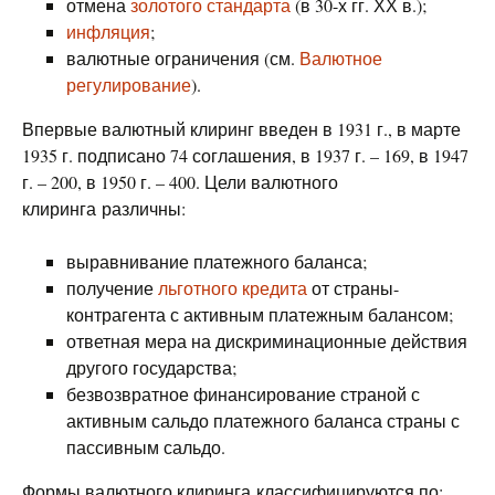
отмена
золотого стандарта
(в 30-х гг. ХХ в.);
инфляция
;
валютные ограничения (см.
Валютное
регулирование
).
Впервые валютный клиринг введен в 1931 г., в марте
1935 г. подписано 74 соглашения, в 1937 г. – 169, в 1947
г. – 200, в 1950 г. – 400. Цели валютного
клиринга различны:
выравнивание платежного баланса;
получение
льготного кредита
от страны-
контрагента с активным платежным балансом;
ответная мера на дискриминационные действия
другого государства;
безвозвратное финансирование страной с
активным сальдо платежного баланса страны с
пассивным сальдо.
Формы валютного клиринга классифицируются по: