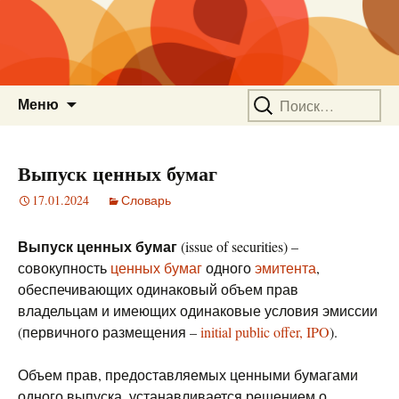
Перейти
Найти:
Меню
к
содержимому
Выпуск ценных бумаг
17.01.2024
Словарь
Выпуск ценных бумаг
(issue of securities) –
совокупность
ценных бумаг
одного
эмитента
,
обеспечивающих одинаковый объем прав
владельцам и имеющих одинаковые условия эмиссии
(первичного размещения –
initial public offer, IPO
).
Объем прав, предоставляемых ценными бумагами
одного выпуска, устанавливается решением о