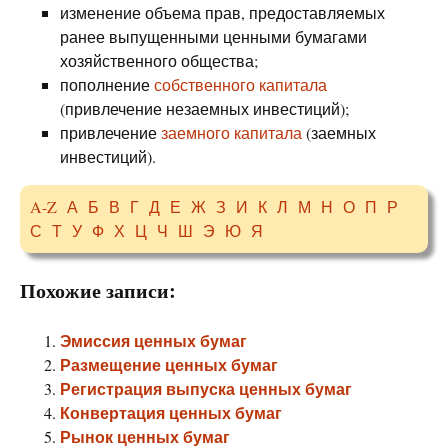
изменение объема прав, предоставляемых
ранее выпущенными ценными бумагами
хозяйственного общества;
пополнение
собственного капитала
(привлечение незаемных инвестиций);
привлечение
заемного капитала
(заемных
инвестиций).
A-Z
А
Б
В
Г
Д
Е
Ж
З
И
К
Л
М
Н
О
П
Р
С
Т
У
Ф
Х
Ц
Ч
Ш
Э
Ю
Я
Похожие записи:
Эмиссия ценных бумаг
Размещение ценных бумаг
Регистрация выпуска ценных бумаг
Конвертация ценных бумаг
Рынок ценных бумаг