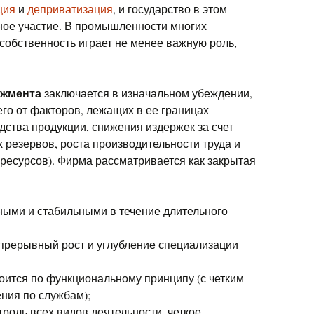
ция
и
деприватизация
, и государство в этом
ное участие. В промышленности многих
собственность играет не менее важную роль,
джмента
заключается в изначальном убеждении,
го от факторов, лежащих в ее границах
дства продукции, снижения издержек за счет
резервов, роста производительности труда и
ресурсов). Фирма рассматривается как закрытая
ными и стабильными в течение длительного
епрерывный рост и углубление специализации
оится по функциональному принципу (с четким
ния по службам);
роль всех видов деятельности, четкое