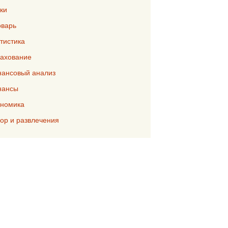
ки
варь
тистика
ахование
ансовый анализ
нансы
номика
р и развлечения