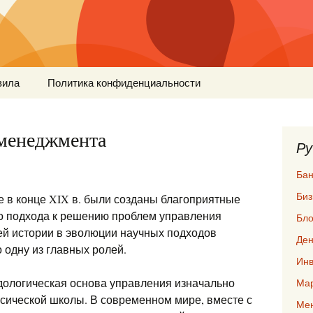
вила
Политика конфиденциальности
 менеджмента
Ру
Бан
Биз
 в конце XIX в. были созданы благоприятные
о подхода к решению проблем управления
Бло
ей истории в эволюции научных подходов
Ден
 одну из главных ролей.
Инв
дологическая основа управления изначально
Мар
сической школы. В современном мире, вместе с
Ме