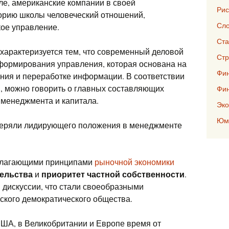
е, американские компании в своей
Рис
орию школы человеческий отношений,
Сло
кое управление.
Ста
арактеризуется тем, что современный деловой
Стр
формирования управления, которая основана на
Фин
ния и переработке информации. В соответствии
, можно говорить о главных составляющих
Фи
 менеджмента и капитала.
Эко
Юмо
теряли лидирующего положения в менеджменте
олагающими принципами
рыночной экономики
ельства
приоритет частной собственности
и
.
 дискуссии, что стали своеобразными
ского демократического общества.
 США, в Великобритании и Европе время от