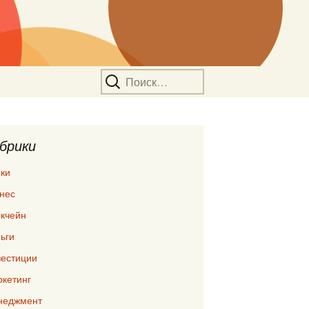
Найти:
брики
ки
нес
кчейн
ьги
естиции
кетинг
неджмент