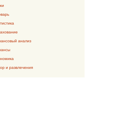
ки
варь
тистика
ахование
ансовый анализ
нансы
номика
р и развлечения