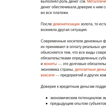
выполнял роль денег (см.
Металличе
денег обеспечивала доверие к ним с
во все платежи.
После
демонетизации
золота, то ес
возникла другая ситуация.
Современные носители денежных фу
их принимают в оплату реальных цен
объясняется тем, что все виды сов
обязательствами определенных суб
и
монеты
— это долговые обязатель
экономика страны,
депозитные день
векселя
— предприятий и других ком
Доверие к кредитным деньгам подд
экономическим потенциалом эм
предыдущим опытом субъектов 