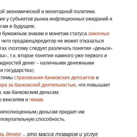
ой экономической и монетарной политики,
ие у субъектов рынка инфляционных ожиданий и
ьгам в будущем;
м бумажным знакам и монетам статуса
законных
чего продавец/кредитор не может отказаться
гах (поэтому следует различать понятия «деньги»
а», т.к. второе понятие намного уже первого и
видностей денег – наличными денежными
 государства);
истемы
страхования банковских депозитов
и
ора за банковской деятельностью
, что повышает
, как банковским деньгам;
о векселям и
чекам
.
неполноценным) деньгам придает им
покупательную способность.
ь денег
– это масса товаров и услуг