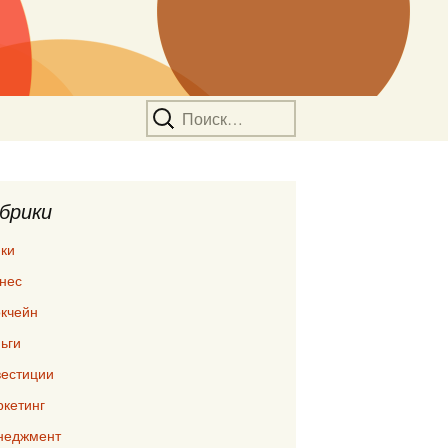
Найти:
брики
ки
нес
кчейн
ьги
естиции
кетинг
неджмент