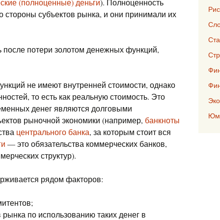
ские (полноценные) деньги
). Полноценность
Рис
о стороны субъектов рынка, и они принимали их
Сло
Ста
ть после потери золотом денежных функций,
Стр
Фин
нкций не имеют внутренней стоимости, однако
Фи
ностей, то есть как реальную стоимость. Это
Эко
ременных денег являются долговыми
Юмо
ъектов рыночной экономики (например,
банкноты
ства
центрального банка
, за которым стоит вся
ги
— это обязательства коммерческих банков,
мерческих структур).
ерживается рядом факторов:
итентов;
рынка по использованию таких денег в