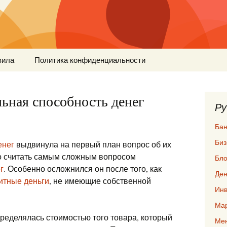
вила
Политика конфиденциальности
ьная способность денег
Ру
Бан
Биз
енег
выдвинула на первый план вопрос об их
но считать самым сложным вопросом
Бло
г
. Особенно осложнился он после того, как
Ден
итные деньги
, не имеющие собственной
Инв
Мар
ределялась стоимостью того товара, который
Ме