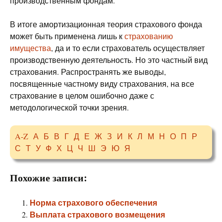
производственным фондам.
В итоге амортизационная теория страхового фонда
может быть применена лишь к
страхованию
имущества
, да и то если страхователь осуществляет
производственную деятельность. Но это частный вид
страхования. Распространять же выводы,
посвященные частному виду страхования, на все
страхование в целом ошибочно даже с
методологической точки зрения.
A-Z
А
Б
В
Г
Д
Е
Ж
З
И
К
Л
М
Н
О
П
Р
С
Т
У
Ф
Х
Ц
Ч
Ш
Э
Ю
Я
Похожие записи:
Норма страхового обеспечения
Выплата страхового возмещения