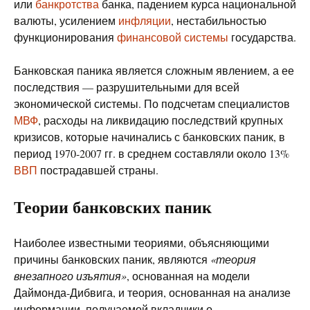
или
банкротства
банка, падением курса национальной
валюты, усилением
инфляции
, нестабильностью
функционирования
финансовой системы
государства.
Банковская паника является сложным явлением, а ее
последствия — разрушительными для всей
экономической системы. По подсчетам специалистов
МВФ
, расходы на ликвидацию последствий крупных
кризисов, которые начинались с банковских паник, в
период 1970-2007 гг. в среднем составляли около 13%
ВВП
пострадавшей страны.
Теории банковских паник
Наиболее известными теориями, объясняющими
причины банковских паник, являются
«теория
внезапного изъятия»
, основанная на модели
Даймонда-Дибвига, и теория, основанная на анализе
информации, получаемой вкладчики о