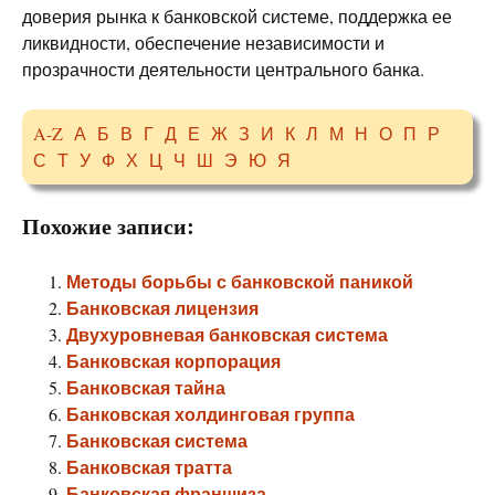
доверия рынка к банковской системе, поддержка ее
ликвидности, обеспечение независимости и
прозрачности деятельности центрального банка.
A-Z
А
Б
В
Г
Д
Е
Ж
З
И
К
Л
М
Н
О
П
Р
С
Т
У
Ф
Х
Ц
Ч
Ш
Э
Ю
Я
Похожие записи:
Методы борьбы с банковской паникой
Банковская лицензия
Двухуровневая банковская система
Банковская корпорация
Банковская тайна
Банковская холдинговая группа
Банковская система
Банковская тратта
Банковская франшиза