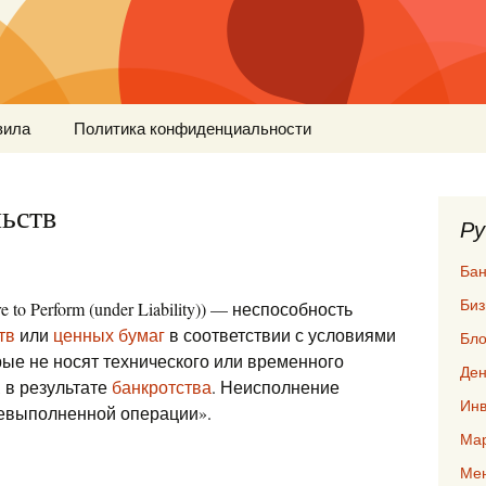
вила
Политика конфиденциальности
ьств
Ру
Бан
Биз
re to Perform (under Liability)) — неспособность
тв
или
ценных бумаг
в соответствии с условиями
Бло
рые не носят технического или временного
Ден
, в результате
банкротства
. Неисполнение
Инв
«невыполненной операции».
Мар
Ме