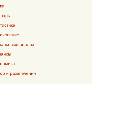
ки
варь
тистика
ахование
ансовый анализ
нансы
номика
р и развлечения