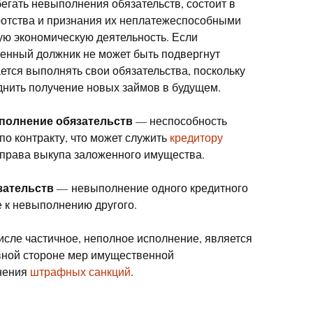
егать невыполнения обязательств, состоит в
ротства и признания их неплатежеспособными
ую экономическую деятельность. Если
ренный должник не может быть подвергнут
ается выполнять свои обязательства, поскольку
днить получение новых займов в будущем.
полнение обязательств
— неспособность
по контракту, что может служить
кредитору
права выкупа заложенного имущества.
зательств
— невыполнение одного кредитного
 к невыполнению другого.
исле частичное, неполное исполнение, является
вной стороне мер имущественной
енения
штрафных санкций
.