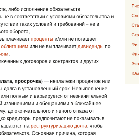
Рис
ств, либо исполнение обязательств
Сло
 не в соответствии с условиями обязательства и
утствии таких условий и требований – не в
Ста
ого оборота;
Стр
е выплачивает
проценты
и/или не погашает
Фин
м
облигациям
или не выплачивает
дивиденды
по
циям
;
Фи
люченных договоров и контрактов и других
Эко
Юмо
лата, просрочка)
— неплатежи процентов или
ы долга в установленный срок. Невыполнение
 или полным и варьируется от незначительной
й извинениями и обещаниями в ближайшее
, до окончательного и явного отказа от
дко кредиторы предпочитают не показывать в
глашаются на
реструктуризацию долга
, чтобы
бязательств. Основная причина, которая