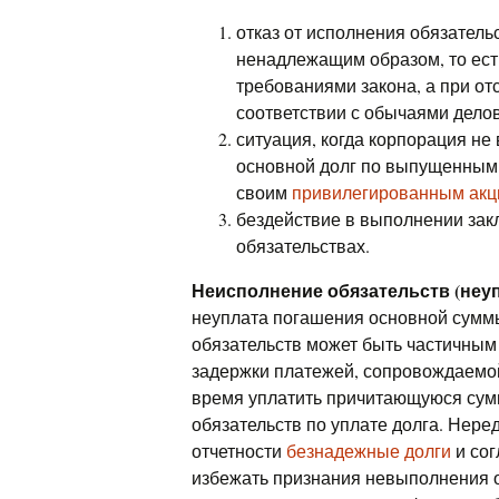
отказ от исполнения обязатель
ненадлежащим образом, то есть
требованиями закона, а при отс
соответствии с обычаями делов
ситуация, когда корпорация н
основной долг по выпущенны
своим
привилегированным ак
бездействие в выполнении зак
обязательствах.
Неисполнение обязательств (неуп
неуплата погашения основной сумм
обязательств может быть частичным
задержки платежей, сопровождаемо
время уплатить причитающуюся сумму
обязательств по уплате долга. Нере
отчетности
безнадежные долги
и со
избежать признания невыполнения о