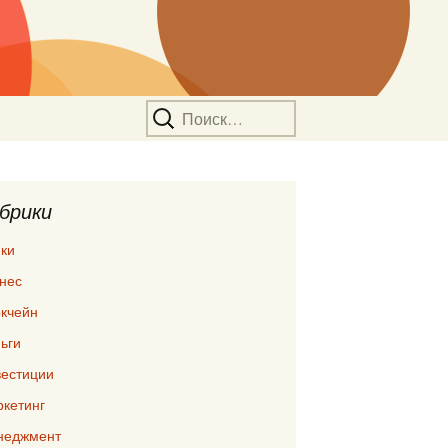
Найти:
брики
ки
нес
кчейн
ьги
естиции
кетинг
неджмент