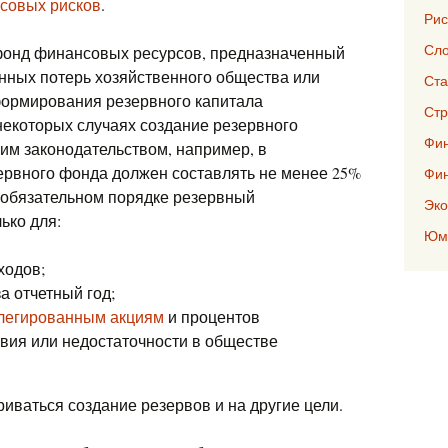
совых рисков
.
Рис
Сло
фонд финансовых ресурсов, предназначенный
нных потерь хозяйственного общества или
Ста
формирования резервного капитала
Стр
 некоторых случаях создание резервного
Фин
м законодательством, например, в
ервного фонда должен составлять не менее 25%
Фи
 обязательном порядке резервный
Эко
ько для:
Юмо
ходов;
а отчетный год;
легированным акциям
и процентов
твия или недостаточности в обществе
иваться создание резервов и на другие цели.