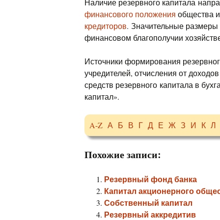
Наличие резервного капитала напра
финансового положения
общества и
кредиторов
.
Значительные размеры 
финансовом благополучии хозяйстве
Источники формирования резервного
учредителей, отчисления от доходо
средств резервного капитала в бухг
капитал».
A-Z
А
Б
В
Г
Д
Е
Ж
З
И
К
Л
Похожие записи:
Резервный фонд банка
Капитал акционерного обще
Собственный капитал
Резервный аккредитив