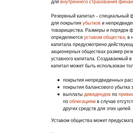
для
внутреннего страхования финан
Резервный капитал – специальный 
для покрытия
убытков
и непредвиде
товарищества. Размеры и порядок 
определяются
уставом общества
; в
капитала предусмотрено действующи
акционерных обществах размер рез
уставного капитала. Создаваемый в
капитал может быть использован тол
покрытия непредвиденных рас
покрытия балансового убытка з
выплаты
дивидендов
по
приви
по
облигациям
в случае отсутс
других средств для этих целей.
Уставом общества может предусматр