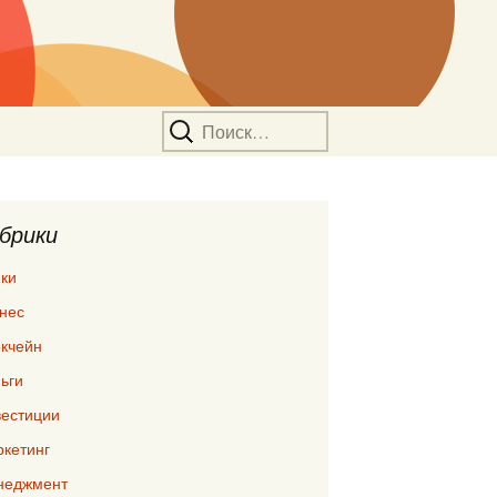
Найти:
брики
ки
нес
кчейн
ьги
естиции
кетинг
неджмент