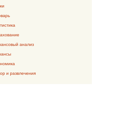
ки
варь
тистика
ахование
ансовый анализ
нансы
номика
р и развлечения