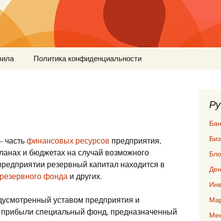
вила
Политика конфиденциальности
Ру
Бан
Биз
 — часть
финансовых ресурсов
предприятия,
ланах и бюджетах на случай возможного
Бло
предприятии резервный капитал находится в
Ден
резервного фонда
и других.
Инв
редусмотренный уставом предприятия и
Мар
з прибыли специальный фонд, предназначенный
Ме