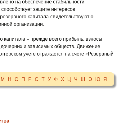
влено на обеспечение стабильности
 способствует защите интересов
резервного капитала свидетельствуют о
нной организации.
 капитала – прежде всего прибыль, взносы
в дочерних и зависимых обществ. Движение
алтерском учете отражается на счете «Резервный
М
Н
О
П
Р
С
Т
У
Ф
Х
Ц
Ч
Ш
Э
Ю
Я
ства