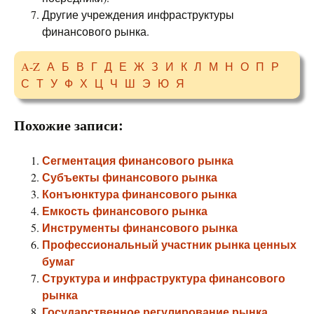
Другие учреждения инфраструктуры
финансового рынка.
A-Z
А
Б
В
Г
Д
Е
Ж
З
И
К
Л
М
Н
О
П
Р
С
Т
У
Ф
Х
Ц
Ч
Ш
Э
Ю
Я
Похожие записи:
Сегментация финансового рынка
Субъекты финансового рынка
Конъюнктура финансового рынка
Емкость финансового рынка
Инструменты финансового рынка
Профессиональный участник рынка ценных
бумаг
Структура и инфраструктура финансового
рынка
Государственное регулирование рынка